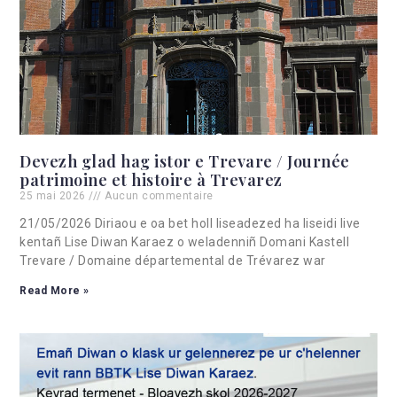
Devezh glad hag istor e Trevare / Journée
patrimoine et histoire à Trevarez
25 mai 2026
Aucun commentaire
21/05/2026 Diriaou e oa bet holl liseadezed ha liseidi live
kentañ Lise Diwan Karaez o weladenniñ Domani Kastell
Trevare / Domaine départemental de Trévarez war
Read More »