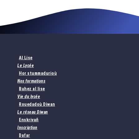
Al Lise
Le Lycée
Hor stummadurioù
Nos formations
Buhez al lise
Vie du lycée
Rouedadoù Diwan
Le réseau Diwan
Enskrivañ
Inscription
Dafar