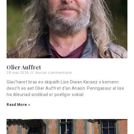
Olier Auffret
28 mai 2026
Aucun commentaire
Glac’haret bras eo skipailh Lise Diwan Karaez o kemenn
deoc’h eo aet Olier Auffret d'an Anaon. Penngasour el lise
ha dileuriad sindikad er poellgor sokial
Read More »