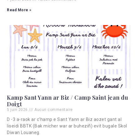
Read More »
Kamp Sant Yann ar Biz / Camp Saint jean du
Doigt
5 juin 2026
Aucun commentaire
D -3 a-raok ar c'hamp e Sant Yann ar Biz aozet gant al
liseidi BBTK (Bak micher war ar buheziñ) evit bugale Skol
Diwan Louaneg.