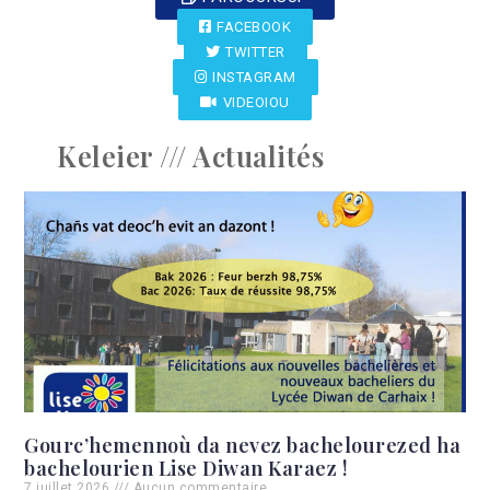
FACEBOOK
TWITTER
INSTAGRAM
VIDEOIOU
Keleier /// Actualités
Gourc’hemennoù da nevez bachelourezed ha
bachelourien Lise Diwan Karaez !
7 juillet 2026
Aucun commentaire