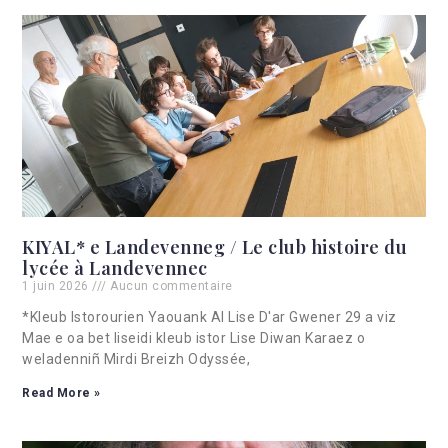
KIYAL* e Landevenneg / Le club histoire du
lycée à Landevennec
1 juin 2026
Aucun commentaire
*Kleub Istorourien Yaouank Al Lise D'ar Gwener 29 a viz
Mae e oa bet liseidi kleub istor Lise Diwan Karaez o
weladenniñ Mirdi Breizh Odyssée,
Read More »