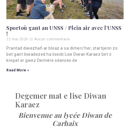
Sportoù gant an UNSS / Plein air avec l’UNSS
!
22 mai 2026
Aucun commentaire
Prantad diwezhañ ar bloaz a oa dimerc'her, startijenn zo
bet gant liseadezed ha liseidi Lise Diwan Karaez bet o
krepat er gwez Dernière séances de
Read More »
Degemer mat e lise Diwan
Karaez
Bienvenue au lycée Diwan de
Carhaix