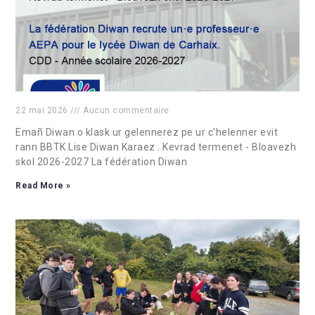
22 mai 2026
Aucun commentaire
Emañ Diwan o klask ur gelennerez pe ur c'helenner evit
rann BBTK Lise Diwan Karaez . Kevrad termenet - Bloavezh
skol 2026-2027 La fédération Diwan
Read More »