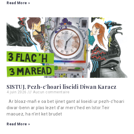
Read More »
SISTUJ, Pezh-c’hoari liseidi Diwan Karaez
4 juin 2026
Aucun commentaire
Ar bloaz-mañ e oa bet ijinet gant al liseidi ur pezh-c’hoari
diwar-benn ar plas lezet d’ar merc’hed en Istor.Teir
maouez, ha n’int ket brudet
Read More »