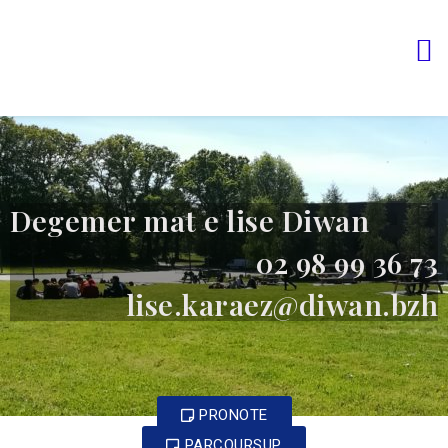
Lise Diwan Karaez
Lycée Diwan de Carhaix
Degemer mat e lise Diwan
02 98 99 36 73
lise.karaez@diwan.bzh
PRONOTE
PARCOURSUP