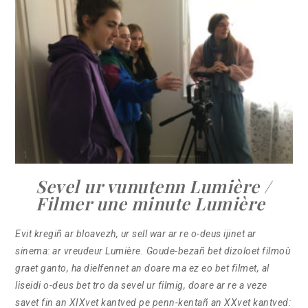
Sevel ur vunutenn Lumière /
Filmer une minute Lumière
Evit kregiñ ar bloavezh, ur sell war ar re o-deus ijinet ar
sinema: ar vreudeur Lumière. Goude-bezañ bet dizoloet filmoù
graet ganto, ha dielfennet an doare ma ez eo bet filmet, al
liseidi o-deus bet tro da sevel ur filmig, doare ar re a veze
savet fin an XIXvet kantved pe penn-kentañ an XXvet kantved: