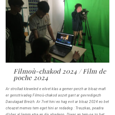
Filmoù-chakod 2024 /
Film de
poche 2024
Ar strollad kleweled e eilvet klas a gemer-perzh ar bloaz-mañ
er genstrivadeg Filmoù-chakod aozet gant ar gevredigezh
Daoulagad Breizh. Ar 7vet hini eo hag evit ar bloaz 2024 eo bet
choazet memes tem eget hini ar redadeg : Treuzkas, peadra
d’ober al liamm etre an div abadenn. Diwar an tem-se zo bet