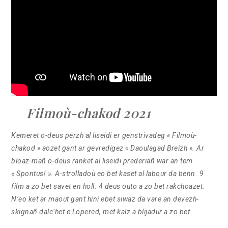
Filmoù-chakod 2021
Kemeret o-deus perzh al liseidi er genstrivadeg « Filmoù-
chakod » aozet gant ar gevredigez « Daoulagad Breizh ». Ar
bloaz-mañ o-deus ranket al liseidi prederiañ war an tem
« Spontus! ». A-strolladoù eo bet kaset al labour da benn. 9
film a zo bet savet en holl. 4 deus outo a zo bet rakchoazet.
N’eo ket ar maout gant hini ebet siwaz da vare an devezh-
skignañ dalc’het e Lopered, met kalz a blijadur a zo bet.