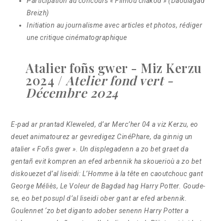
Participation au concours « Filmoù chakod » (Daoulagad
Breizh)
Initiation au journalisme avec articles et photos, rédiger
une critique cinématographique
Atalier foñs gwer - Miz Kerzu
2024 /
Atelier fond vert -
Décembre 2024
E-pad ar prantad Kleweled, d’ar Merc’her 04 a viz Kerzu, eo
deuet animatourez ar gevredigez
CinéPhare
, da ginnig un
atalier « Foñs gwer ». Un displegadenn a zo bet graet da
gentañ evit kompren an efed arbennik ha skouerioù a zo bet
diskouezet d’al liseidi:
L’Homme à la tête en caoutchouc
gant
George Méliès,
Le Voleur de Bagdad
hag
Harry Potter
. Goude-
se, eo bet posupl d’al liseidi ober gant ar efed arbennik.
Goulennet ‘zo bet diganto adober senenn
Harry Potter
a