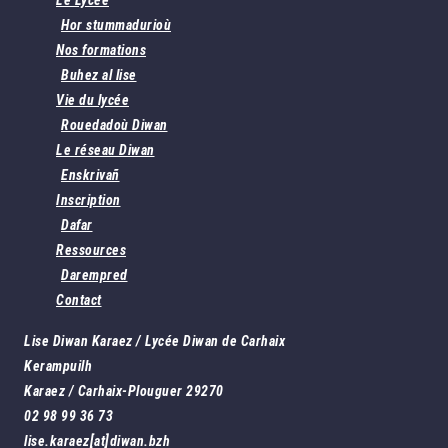
Le Lycée
Hor stummadurioù
Nos formations
Buhez al lise
Vie du lycée
Rouedadoù Diwan
Le réseau Diwan
Enskrivañ
Inscription
Dafar
Ressources
Darempred
Contact
Lise Diwan Karaez / Lycée Diwan de Carhaix
Kerampuilh
Karaez / Carhaix-Plouguer 29270
02 98 99 36 73
lise.karaez[at]diwan.bzh