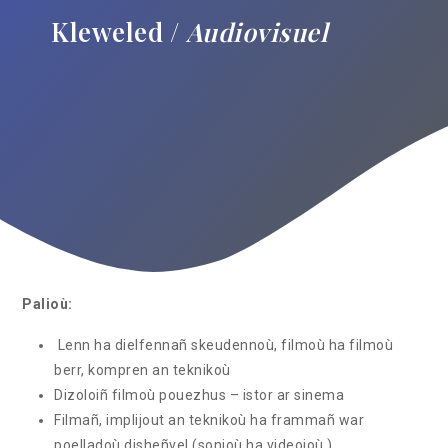
Kleweled /
Audiovisuel
Palioù:
Lenn ha dielfennañ skeudennoù, filmoù ha filmoù
berr, kompren an teknikoù
Dizoloiñ filmoù pouezhus – istor ar sinema
Filmañ, implijout an teknikoù ha frammañ war
poelladoù disheñvel (sonioù ha videoioù )