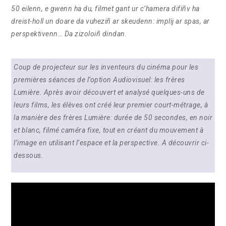
50 eilenn, e gwenn ha du, filmet gant ur c’hamera difiñv ha
dreist-holl un doare da vuheziñ ar skeudenn: implij ar spas, ar
perspektivenn… Da zizoloiñ dindan.
Coup de projecteur sur les inventeurs du cinéma pour les
premières séances de l’option Audiovisuel: les frères
Lumière. Après avoir découvert et analysé quelques-uns de
leurs films, les élèves ont créé leur premier court-métrage, à
la manière des frères Lumière: durée de 50 secondes, en noir
et blanc, filmé caméra fixe, tout en créant du mouvement à
l’image en utilisant l’espace et la perspective. A découvrir ci-
dessous.