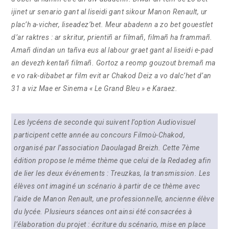
ijinet ur senario gant al liseidi gant sikour Manon Renault, ur
plac’h a-vicher, liseadez’bet. Meur abadenn a zo bet gouestlet
d’ar raktres : ar skritur, prientiñ ar filmañ, filmañ ha frammañ.
Amañ dindan un tañva eus al labour graet gant al liseidi e-pad
an devezh kentañ filmañ. Gortoz a reomp gouzout bremañ ma
e vo rak-dibabet ar film evit ar Chakod Deiz a vo dalc’het d’an
31 a viz Mae er Sinema « Le Grand Bleu » e Karaez.
Les lycéens de seconde qui suivent l’option Audiovisuel
participent cette année au concours Filmoù-Chakod,
organisé par l’association Daoulagad Breizh. Cette 7ème
édition propose le même thème que celui de la Redadeg afin
de lier les deux événements : Treuzkas, la transmission. Les
élèves ont imaginé un scénario à partir de ce thème avec
l’aide de Manon Renault, une professionnelle, ancienne élève
du lycée. Plusieurs séances ont ainsi été consacrées à
l’élaboration du projet : écriture du scénario, mise en place