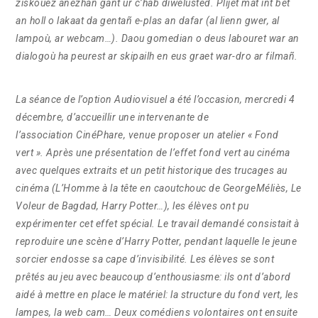
ziskouez anezhañ gant ur c’hab diwelusted. Plijet mat int bet
an holl o lakaat da gentañ e-plas an dafar (al lienn gwer, al
lampoù, ar webcam…). Daou gomedian o deus labouret war an
dialogoù ha peurest ar skipailh en eus graet war-dro ar filmañ.
La séance de l’option Audiovisuel a été l’occasion, mercredi 4
décembre, d’accueillir une intervenante de
l’association
CinéPhare
, venue proposer un atelier « Fond
vert ». Après une présentation de l’effet fond vert au cinéma
avec quelques extraits et un petit historique des trucages au
cinéma (
L’Homme à la tête en caoutchouc
de GeorgeMéliès,
Le
Voleur de Bagdad
,
Harry Potter
…), les élèves ont pu
expérimenter cet effet spécial. Le travail demandé consistait à
reproduire une scène d’
Harry Potter
, pendant laquelle le jeune
sorcier endosse sa cape d’invisibilité. Les élèves se sont
prêtés au jeu avec beaucoup d’enthousiasme: ils ont d’abord
aidé à mettre en place le matériel: la structure du fond vert, les
lampes, la web cam… Deux comédiens volontaires ont ensuite