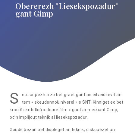
Obererezh "Liesekspozadur"
gant Gimp
S
etu ar pezh a zo bet graet gant an eilveidi evit an
tem « skeudennoù niverel » e SNT. Kinniget eo bet
krouiñ skritelloù « doare film » gant ar meiziant Gimp,
oc’h implijout teknik al liesekspozadur.
Goude bezañ bet displeget an teknik, diskouezet un