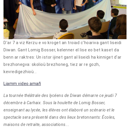
D'ar 7 a viz Kerzu e vo kroget an troiad c'hoariva gant liseidi
Diwan. Gant Lomig Bosser, kelenner el lise eo bet kaset da
benn ar raktres: Un istor ijinet gant al liseidi ha kinniget d'ar
brezhonegva: skolioù brezhoneg, tiez ar re gozh,
kevredigezhioù...
Liamm video amañ
La tournée théâtrale des lycéens de Diwan démarre ce jeudi 7
décembre à Carhaix. Sous la houlette de Lomig Bosser,
enseignant au lycée, les élèves ont élaboré un scénario et le
spectacle sera présenté dans des lieux bretonnants: Écoles,
maisons de retraite, associations...