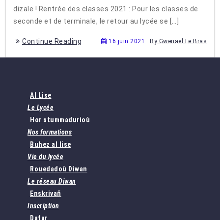
dizale ! Rentrée des classes 2021 : Pour les classes de
seconde et de terminale, le retour au lycée se […]
Continue Reading
16 juin 2021
By Gwenael Le Bras
Al Lise
Le Lycée
Hor stummadurioù
Nos formations
Buhez al lise
Vie du lycée
Rouedadoù Diwan
Le réseau Diwan
Enskrivañ
Inscription
Dafar