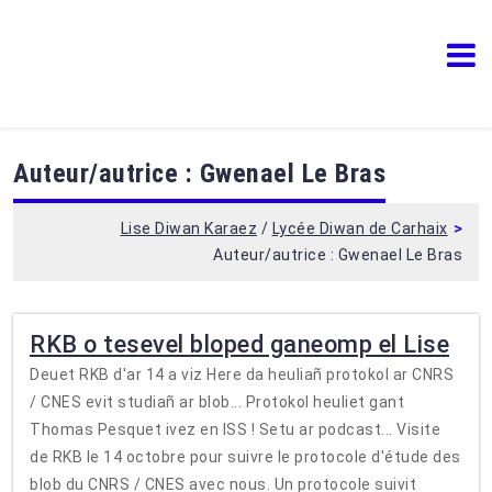
Lise Diwan Karaez
Lycée Diwan de Carhaix
Auteur/autrice :
Gwenael Le Bras
>
Lise Diwan Karaez
/
Lycée Diwan de Carhaix
Auteur/autrice :
Gwenael Le Bras
RKB o tesevel bloped ganeomp el Lise
Deuet RKB d'ar 14 a viz Here da heuliañ protokol ar CNRS
/ CNES evit studiañ ar blob... Protokol heuliet gant
Thomas Pesquet ivez en ISS ! Setu ar podcast... Visite
de RKB le 14 octobre pour suivre le protocole d'étude des
blob du CNRS / CNES avec nous. Un protocole suivit