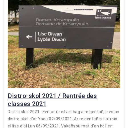
Distro-skol 2021 / Rentrée des
classes 2021
Distro skol 2021 : Evit ar re eilvet hag a re gentañ, e vo an
distro skol d'ar Yaou 02/09/2021. Ar re gentañ a tistroio
el lise d'al Lun 06/09/2021. Vakañsoù mat d'an holl en